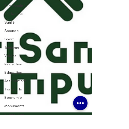
Personnalités
Recherche
Santé
Science
Sport
Tourisme
Vidéos
Innovation
Education
Associations
Transports
Economie
Monuments
International
Asie