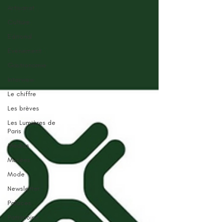
Artisanat
Culture
Editorial
Evénement
Gastronomie
Interview
Le chiffre
Les brèves
Les Lumières de
Paris
Médias
Musées
Mode
Newsletter
Palaces
Patrimoine