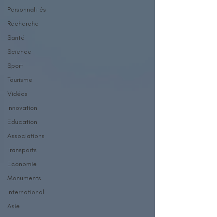
Personnalités
Recherche
Santé
Science
Sport
Tourisme
Vidéos
Innovation
Education
Associations
Transports
Economie
Monuments
International
Asie