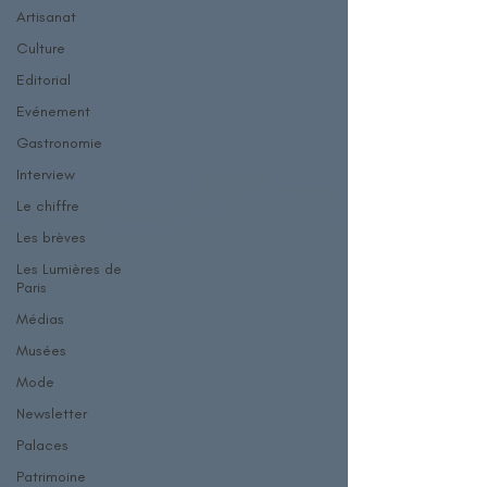
Artisanat
Culture
Editorial
Evénement
Gastronomie
Interview
Le chiffre
Les brèves
Les Lumières de
Paris
Médias
Musées
Mode
Newsletter
Palaces
Patrimoine