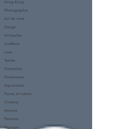
Hong-Kong
Photographie
Art de vivre
Design
Antiquités
Joaillerie
Luxe
Textile
Formation
Partenaires
Expositions
Foires et salons
Cinéma
Histoire
Peinture
Musique