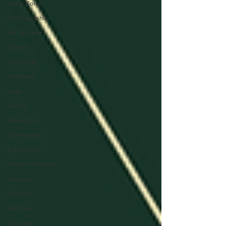
Hong-Kong
Photographie
Art de vivre
Design
Antiquités
Joaillerie
Luxe
Textile
Formation
Partenaires
Expositions
Foires et salons
Cinéma
Histoire
Peinture
Musique