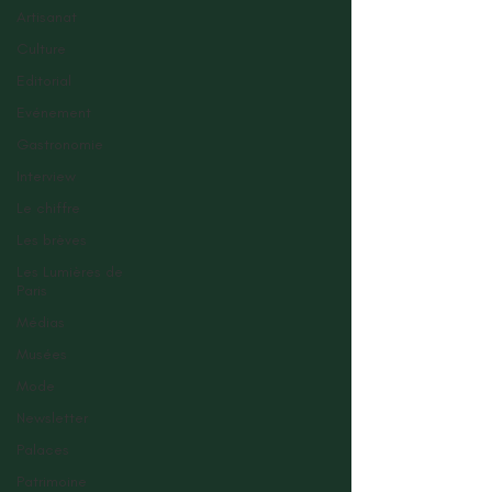
Artisanat
Culture
Editorial
Evénement
Gastronomie
Interview
Le chiffre
Les brèves
Les Lumières de
Paris
Médias
Musées
Mode
Newsletter
Palaces
Patrimoine