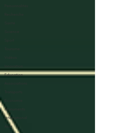
Personnalités
Recherche
Santé
Science
Sport
Tourisme
Vidéos
Innovation
Education
Associations
Transports
Economie
Monuments
International
Asie