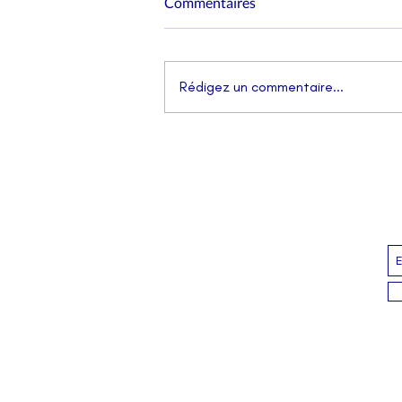
Commentaires
Rédigez un commentaire...
Une rencontre passionnante
avec Jean-Michel WILMOTTE,
architecte, urbaniste et
designer