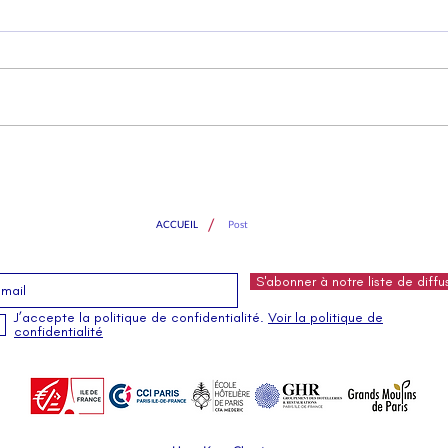
​Pourquoi j'aime Paris, par
L’IN
Nicolas LAUGERO LASSERRE
CARA
créat
/
ACCUEIL
Post
S'abonner à notre liste de diffu
J’accepte la politique de confidentialité.
Voir la politique de
confidentialité