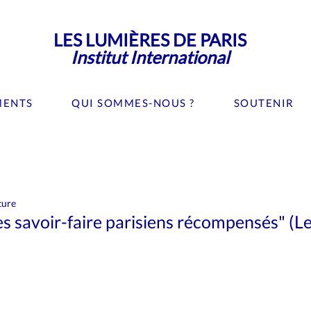
LES LUMIÈRES DE PARIS
Institut International
MENTS
QUI SOMMES-NOUS ?
SOUTENIR
Culture
Editorial
Evénement
Gastronomie
ture
es Lumières de Paris
Médias
Musées
Mode
Ne
 les savoir-faire parisiens récompensés" (L
Recherche
Santé
Science
Sport
Tourisme