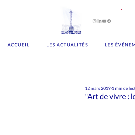
ACCUEIL
LES ACTUALITÉS
LES ÉVÉNE
Tous les posts
Art
Artisanat
12 mars 2019
1 min de lec
Le chiffre
Les brèves
L
"Art de vivre :
Patrimoine
Personnalités