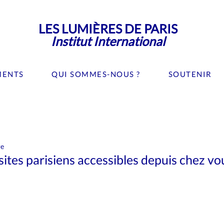
LES LUMIÈRES DE PARIS
Institut International
MENTS
QUI SOMMES-NOUS ?
SOUTENIR
Culture
Editorial
Evénement
Gastronomie
re
es Lumières de Paris
Médias
Musées
Mode
Ne
ites parisiens accessibles depuis chez vo
Recherche
Santé
Science
Sport
Tourisme