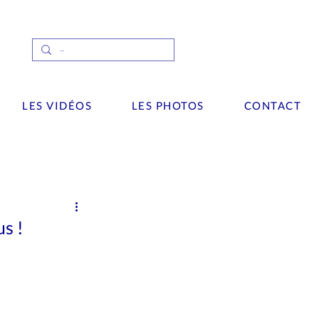
LES VIDÉOS
LES PHOTOS
CONTACT
Interview
wsletter
Palaces
us !
Vidéos