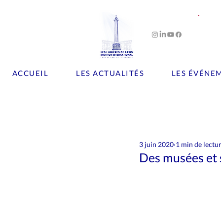
ACCUEIL
LES ACTUALITÉS
LES ÉVÉNE
Tous les posts
Art
Artisanat
3 juin 2020
1 min de lectu
Le chiffre
Les brèves
L
Des musées et s
Patrimoine
Personnalités