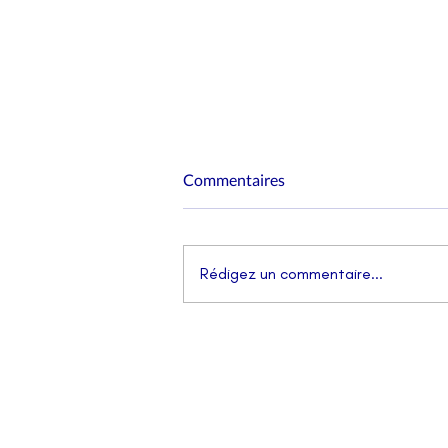
Commentaires
Rédigez un commentaire...
Paris, capitale de la
gastronomie !