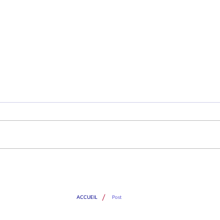
Il y a un siècle, le rayonnement
D'ori
Art déco de Paris
bague
patr
de l
/
ACCUEIL
Post