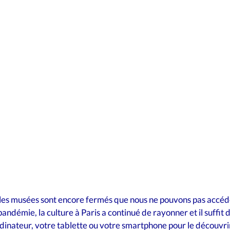
ssociations
Transports
Economie
Monuments
 les musées sont encore fermés que nous ne pouvons pas accéde
andémie, la culture à Paris a continué de rayonner et il suffit d
rdinateur, votre tablette ou votre smartphone pour le découvri