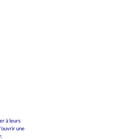
International
r à leurs 
'ouvrir une 
r.