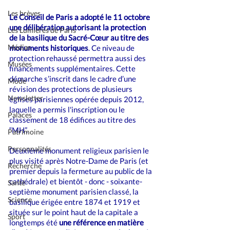
Les brèves
Le Conseil de Paris a adopté le 11 octobre 
une délibération autorisant la protection 
Les Lumières de Paris
de la basilique du Sacré-Cœur au titre des 
Médias
monuments historiques
. Ce niveau de 
protection rehaussé permettra aussi des 
Musées
financements supplémentaires. Cette 
démarche s’inscrit dans le cadre d’une 
Mode
révision des protections de plusieurs 
Newsletter
églises parisiennes opérée depuis 2012, 
laquelle a permis l'inscription ou le 
Palaces
classement de 18 édifices au titre des 
“MH”.
Patrimoine
Personnalités
Deuxième monument religieux parisien le 
plus visité après Notre-Dame de Paris (et 
Recherche
premier depuis la fermeture au public de la 
cathédrale) et bientôt - donc - soixante-
Santé
septième monument parisien classé, la 
Science
basilique érigée entre 1874 et 1919 et 
située sur le point haut de la capitale a 
Sport
longtemps été 
une référence en matière 