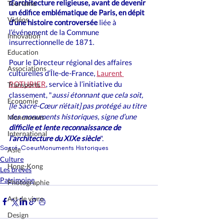
d’architecture religieuse, avant de devenir 
Tourisme
un édifice emblématique de Paris, en dépit 
Vidéos
d’une histoire controversée
 liée à 
l’événement de la Commune 
Innovation
insurrectionnelle de 1871.
Education
Pour le Directeur régional des affaires 
Associations
culturelles d’Île-de-France, 
Laurent 
ROTURIER
, service à l’initiative du 
Transports
classement, "
aussi étonnant que cela soit, 
Economie
[le Sacré-Cœur n’était] pas protégé au titre 
des monuments historiques, signe d’une 
Monuments
difficile et lente reconnaissance de 
International
l’architecture du XIXe siècle
".
Sacré-Coeur
Monuments Historiques
Asie
Culture
Hong-Kong
Les brèves
Patrimoine
Photographie
Art de vivre
Design