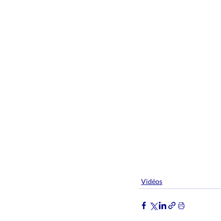
Innovation
Education
A
Vidéos