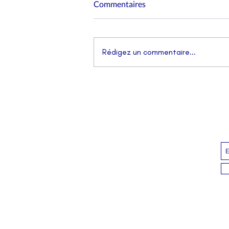
Commentaires
Rédigez un commentaire...
Notre-Dame brûle et crève
l’écran