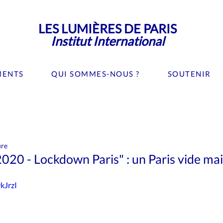
LES LUMIÈRES DE PARIS
Institut International
MENTS
QUI SOMMES-NOUS ?
SOUTENIR
Culture
Editorial
Evénement
Gastronomie
ure
es Lumières de Paris
Médias
Musées
Mode
Ne
2020 - Lockdown Paris" : un Paris vide mai
kJrzI
Recherche
Santé
Science
Sport
Tourisme