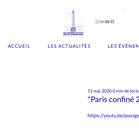
ACCUEIL
LES ACTUALITÉS
LES ÉVÉNE
Tous les posts
Art
Artisanat
11 mai 2020
0 min de lect
Le chiffre
Les brèves
L
"Paris confiné 
https://youtu.be/aoozgv
Patrimoine
Personnalités