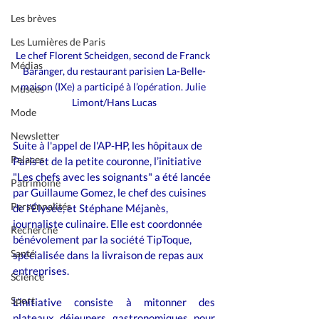
Les brèves
Les Lumières de Paris
Le chef Florent Scheidgen, second de Franck 
Médias
Baranger, du restaurant parisien La-Belle-
maison (IXe) a participé à l’opération. Julie 
Musées
Limont/Hans Lucas
Mode
Newsletter
Suite à l'appel de l'AP-HP, les hôpitaux de 
Palaces
Paris et de la petite couronne, l’initiative 
"Les chefs avec les soignants" a été lancée 
Patrimoine
par Guillaume Gomez, le chef des cuisines 
Personnalités
de l’Élysée, et Stéphane Méjanès, 
journaliste culinaire. Elle est coordonnée 
Recherche
bénévolement par la société TipToque, 
Santé
spécialisée dans la livraison de repas aux 
entreprises. 
Science
Sport
L’initiative consiste à mitonner des 
plateaux déjeuners gastronomiques pour 