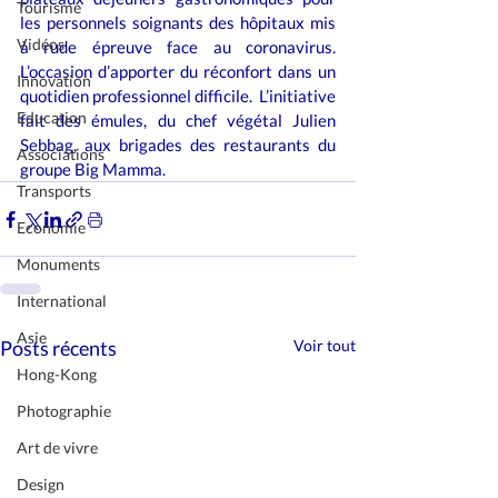
Tourisme
les personnels soignants des hôpitaux mis 
Vidéos
à rude épreuve face au coronavirus. 
L’occasion d’apporter du réconfort dans un 
Innovation
quotidien professionnel difficile.  L’initiative 
Education
fait des émules, du chef végétal Julien 
Sebbag, aux brigades des restaurants du 
Associations
groupe Big Mamma.
Transports
Economie
Monuments
International
Asie
Posts récents
Voir tout
Hong-Kong
Photographie
Art de vivre
Design