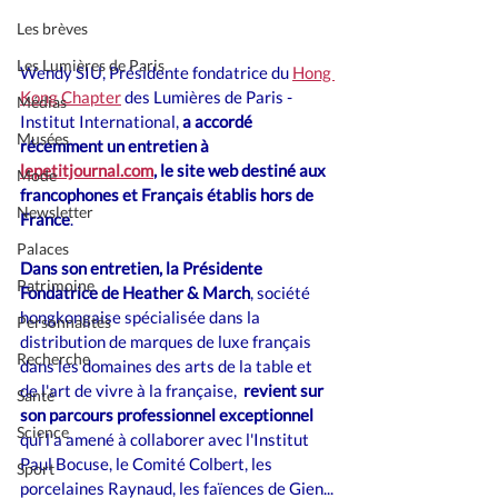
Les brèves
Les Lumières de Paris
Wendy SIU, Présidente fondatrice du 
Hong 
Kong Chapter
 des Lumières de Paris - 
Médias
Institut International, 
a accordé 
Musées
récemment un entretien à 
lepetitjournal.com
, le site web destiné aux 
Mode
francophones et Français établis hors de 
Newsletter
France
.
Palaces
Dans son entretien, la Présidente 
Patrimoine
Fondatrice de Heather & March
, société 
hongkongaise spécialisée dans la 
Personnalités
distribution de marques de luxe français 
Recherche
dans les domaines des arts de la table et 
de l'art de vivre à la française,  
revient sur 
Santé
son parcours professionnel exceptionnel
Science
qui l'a amené à collaborer avec l'Institut 
Paul Bocuse, le Comité Colbert, les 
Sport
porcelaines Raynaud, les faïences de Gien...