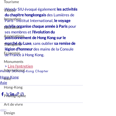
Tourisme
Wendy SIU évoqué également 
les activités 
Vidéos
du chapitre hongkongais
 des Lumières de 
Innovation
Paris - Institut International, 
le voyage 
qu'elle organise chaque année à Paris
 pour 
Education
ses membres et 
l'évolution du 
Associations
positionnement de Hong Kong sur le 
marché du Luxe
, sans oublier 
sa remise de 
Transports
légion d'honneur
 des mains de la Consule 
Economie
de France à Hong Kong.
Monuments
> 
Lire l'entretien
International
Wendy SIU
Hong-Kong Chapter
Hong-Kong
Asie
Asie
Hong-Kong
Photographie
Art de vivre
Design