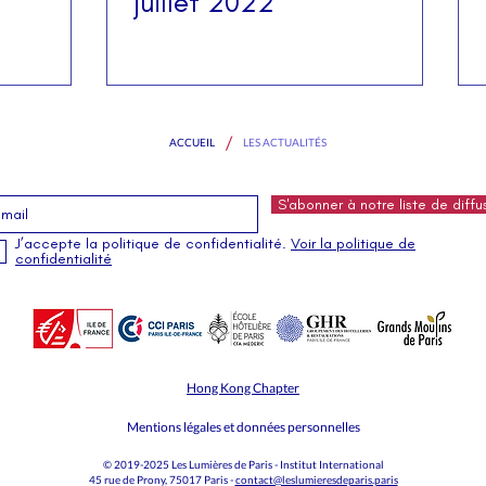
juillet 2022
/
ACCUEIL
LES ACTUALITÉS
S'abonner à notre liste de diffu
J’accepte la politique de confidentialité.
Voir la politique de
confidentialité
Hong Kong Chapter
Mentions légales et données personnelles
© 2019-2025 Les Lumières de Paris - Institut International
45 rue de Prony, 75017 Paris -
contact@leslumieresdeparis.paris