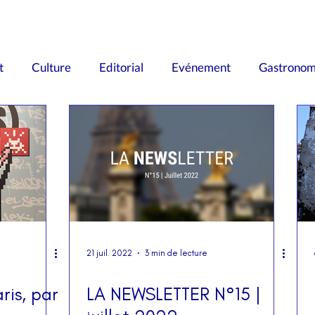
t
Culture
Editorial
Evénement
Gastronom
Les Lumières de Paris
Médias
Musées
Mode
Recherche
Santé
Science
Sport
Tour
Associations
Transports
Economie
Monument
21 juil. 2022
3 min de lecture
ris, par
LA NEWSLETTER N°15 |