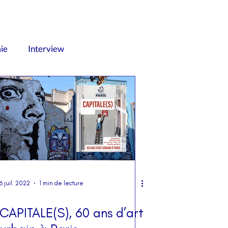
ie
Interview
Newsletter
Palaces
isme
Vidéos
s
International
6 juil. 2022
1 min de lecture
CAPITALE(S), 60 ans d’art