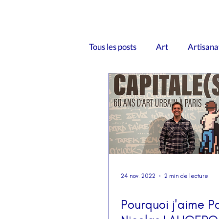
Tous les posts
Art
Artisana
Le chiffre
Les brèves
Patrimoine
Personnalités
Innovation
Education
24 nov. 2022
2 min de lecture
​Pourquoi j'aime Pa